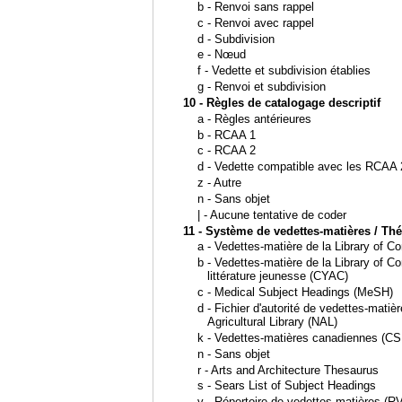
b - Renvoi sans rappel
c - Renvoi avec rappel
d - Subdivision
e - Nœud
f - Vedette et subdivision établies
g - Renvoi et subdivision
10 - Règles de catalogage descriptif
a - Règles antérieures
b - RCAA 1
c - RCAA 2
d - Vedette compatible avec les RCAA 
z - Autre
n - Sans objet
| - Aucune tentative de coder
11 - Système de vedettes-matières / Th
a - Vedettes-matière de la Library of 
b - Vedettes-matière de la Library of C
littérature jeunesse (CYAC)
c - Medical Subject Headings (MeSH)
d - Fichier d'autorité de vedettes-matiè
Agricultural Library (NAL)
k - Vedettes-matières canadiennes (CS
n - Sans objet
r - Arts and Architecture Thesaurus
s - Sears List of Subject Headings
v - Répertoire de vedettes matières (R