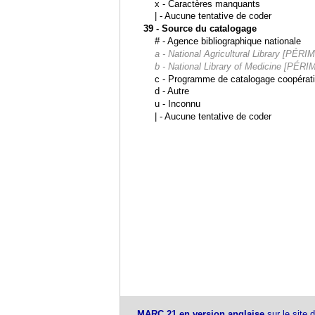
x - Caractères manquants
| - Aucune tentative de coder
39 - Source du catalogage
# - Agence bibliographique nationale
a - National Agricultural Library [PÉRI
b - National Library of Medicine [PÉRI
c - Programme de catalogage coopérati
d - Autre
u - Inconnu
| - Aucune tentative de coder
MARC 21 en version anglaise
sur le site 