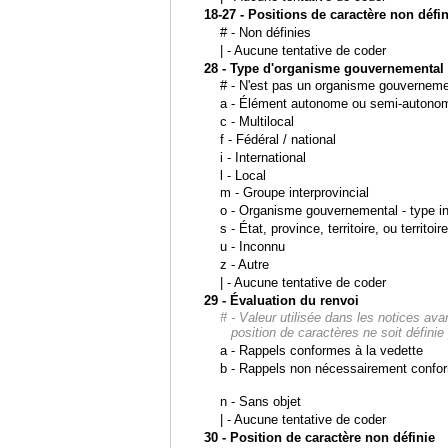
18-27 - Positions de caractère non défi
# - Non définies
| - Aucune tentative de coder
28 - Type d'organisme gouvernemental
# - N'est pas un organisme gouverneme
a - Élément autonome ou semi-autono
c - Multilocal
f - Fédéral / national
i - International
l - Local
m - Groupe interprovincial
o - Organisme gouvernemental - type i
s - État, province, territoire, ou territoir
u - Inconnu
z - Autre
| - Aucune tentative de coder
29 - Évaluation du renvoi
# - Valeur utilisée dans les notices ava
position de caractères ne soit défin
a - Rappels conformes à la vedette
b - Rappels non nécessairement confor
n - Sans objet
| - Aucune tentative de coder
30 - Position de caractère non définie