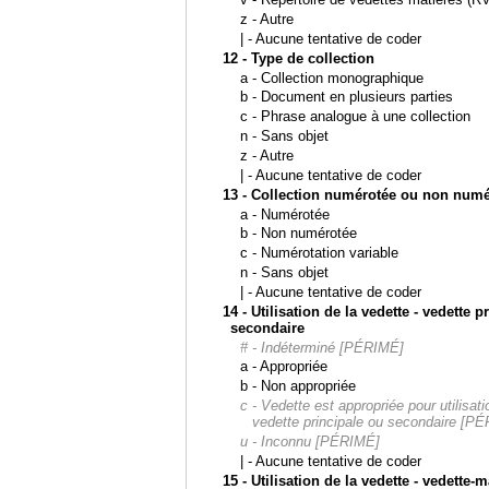
z - Autre
| - Aucune tentative de coder
12 - Type de collection
a - Collection monographique
b - Document en plusieurs parties
c - Phrase analogue à une collection
n - Sans objet
z - Autre
| - Aucune tentative de coder
13 - Collection numérotée ou non numé
a - Numérotée
b - Non numérotée
c - Numérotation variable
n - Sans objet
| - Aucune tentative de coder
14 - Utilisation de la vedette - vedette p
secondaire
# - Indéterminé [PÉRIMÉ]
a - Appropriée
b - Non appropriée
c - Vedette est appropriée pour utilisat
vedette principale ou secondaire [P
u - Inconnu [PÉRIMÉ]
| - Aucune tentative de coder
15 - Utilisation de la vedette - vedette-