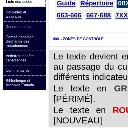
Guide
Répertoire
00
Liste des codes
Nouvelles et
663-666
667-688
7XX
annonces
Documentation
Comité canadien
00X - ZONES DE CONTRÔLE
d'échange des
métadonnées
Le texte devient e
Vedettes-matière
canadiennes
au passage du curs
Commentaires
différents indicat
Bibliothèque et
Archives Canada
Le texte en
GR
[PÉRIMÉ].
Le texte en
RO
[NOUVEAU]