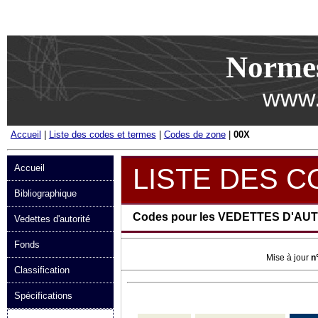
Passer au contenu
Norme
www.
Accueil
|
Liste des codes et termes
|
Codes de zone
|
00X
Accueil
LISTE DES 
Bibliographique
Codes pour les VEDETTES D'AU
Vedettes d'autorité
Fonds
Mise à jour
n
Classification
Spécifications