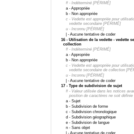
# - Indéterminé [PÉRIMÉ]
a - Appropriée
b - Non appropriée
c - Vedette est appropriée pour utilisat
vedette secondaire [PÉRIMÉ]
u - Inconnu [PÉRIMÉ]
| - Aucune tentative de coder
16 - Utilisation de la vedette - vedette 
collection
# - Indéterminé [PÉRIMÉ]
a - Appropriée
b - Non appropriée
c - Vedette est appropriée pour utilisat
vedette secondaire de collection [P
u - Inconnu [PÉRIMÉ]
| - Aucune tentative de coder
17 - Type de subdivision de sujet
# - Valeur utilisée dans les notices ava
position de caractères ne soit défin
a - Sujet
b - Subdivision de forme
c - Subdivision chronologique
d - Subdivision géographique
e - Subdivision de langue
n - Sans objet
| - Aucune tentative de coder