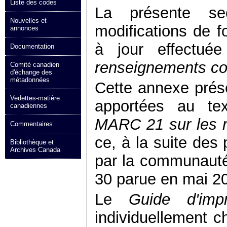
Liste des codes
La présente se
Nouvelles et
modifications de 
annonces
à jour effectu
Documentation
renseignements c
Comité canadien
d'échange des
métadonnées
Cette annexe prése
Vedettes-matière
apportées au te
canadiennes
MARC 21 sur les 
Commentaires
ce, à la suite des
Bibliothèque et
Archives Canada
par la communauté
30 parue en mai 2
Le
Guide d'impr
individuellement 