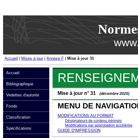
Passer au contenu
Norme
www.
Accueil
|
Mises à jour
|
Annexe F
|
Mise à jour 31
Accueil
RENSEIGNE
Bibliographique
Mise à jour n° 31
(décembre 2020)
Vedettes d'autorité
MENU DE NAVIGATIO
Fonds
MODIFICATIONS AU FORMAT
Classification
Désignateurs de contenu périmés
Modifications par approbation accélérée
Spécifications
GUIDE D'IMPRESSION